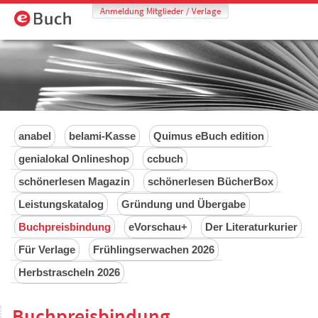
Anmeldung Mitglieder / Verlage
anabel
belami-Kasse
Quimus eBuch edition
genialokal Onlineshop
ccbuch
schönerlesen Magazin
schönerlesen BücherBox
Leistungskatalog
Gründung und Übergabe
Buchpreisbindung
eVorschau+
Der Literaturkurier
Für Verlage
Frühlingserwachen 2026
Herbstrascheln 2026
Buchpreisbindung