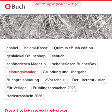
Anmeldung Mitglieder / Verlage
anabel
belami-Kasse
Quimus eBuch edition
genialokal Onlineshop
ccbuch
schönerlesen Magazin
schönerlesen BücherBox
Leistungskatalog
Gründung und Übergabe
Buchpreisbindung
eVorschau+
Der Literaturkurier
Für Verlage
Frühlingserwachen 2026
Herbstrascheln 2026
Der Leistungskatalog